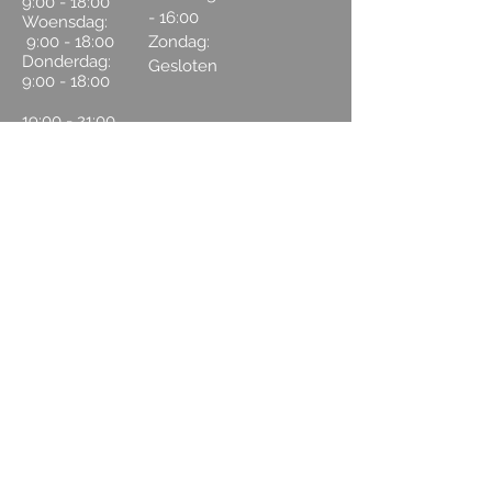
9:00 - 18:00
- 16:00
Woensdag:
9:00 - 18:00
Zondag:
Donderdag:
Gesloten
9:00 - 18:00
19:00 - 21:00
CONTACT US
Houtzagerij 17
1251 GK
Laren
0623588814
info@nhbeautysalon.com
Annuleringsvoorwaarden
Als u een afspraak 24 uur van te voren
afzegt, wordt de behandeling niet in
rekening gebracht. Vergeet u de