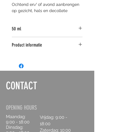
Ochtend en/ of avond aanbrengen 
op gezicht, hals en decollete
50 ml
Product informatie
Hydrateert, voedt, verzacht, herstelt 
en geeft direct verlichting bij een 
droge of geïrriteerde huid. Met 
name bij couperose, rosacea en 
eczeem.
CONTACT
Rijk aan antioxidanten 
Beschermt de elastine en 
collageenvezels en stimuleert de 
collageenproductie
OPENING HOURS
Met ginseng, vitamine E en B5, 
Maandag:
Vrijdag: 9:00 -
arnica, macadamia, tarwekiem en 
9:00 - 18:00
18:00
roos geranium olie
Dinsdag:
Zaterdag:
10:00