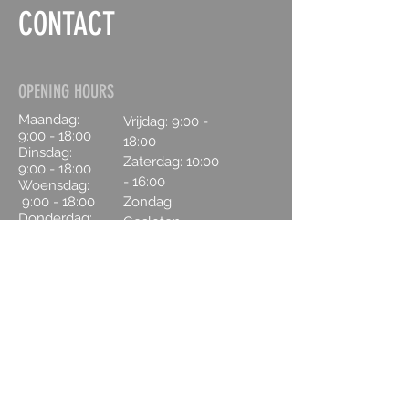
invloeden van buitenaf.
CONTACT
* Helpt het dagelijkse vochtverlies 
compenseren en een intern 
vochtreservoir opbouwen waar de 
huid uit kan putten op latere 
OPENING HOURS
momenten. 
Maandag:
Vrijdag: 9:00 -
* Vochttekort kan leiden tot een 
9:00 - 18:00
18:00
verstoorde talgproductie en/of 
Dinsdag:
Zaterdag:
10:00
vroegtijdige rimpels helpt dit serum 
9:00 - 18:00
dus ook een glimmende T-zone of 
- 16:00
Woensdag:
vroegtijdige veroudering voorkomen.
9:00 - 18:00
Zondag:
Donderdag:
* De flinke dosis antioxidanten zorgt 
Gesloten
9:00 - 18:00
voor een aanvullende bescherming 
tegen veroudering als gevolg van 
19:00 - 21:00
dagelijkse schadelijke invloeden 
van buitenaf zoals; UV, stress, roken 
en luchtvervuiling.
CONTACT US
* Vitamine B3 en ferulic acid staan 
bekend om hun effectieve aanpak 
van pigmentatie en een 
Houtzagerij 17
egale(re) teint
1251 GK