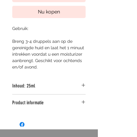
Nu kopen
Gebruik:
Breng 3-4 druppels aan op de 
gereinigde huid en laat het 1 minuut 
intrekken voordat u een moisturizer 
aanbrengt. Geschikt voor ochtends 
en/of avond. 
Inhoud: 25ml
Product informatie
Geschikt voor alle huidtypes
* Voorziet de huid van een enorme 
dosis vocht, biedt optimale 
bescherming tegen schadelijke 