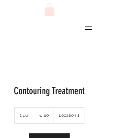
Contouring Treatment
80
euro
1 uur
1
€ 80
Location 1
u
u