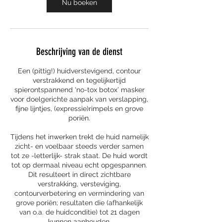
Nu boeken
Beschrijving van de dienst
Een (pittig!) huidverstevigend, contour
verstrakkend en tegelijkertijd
spierontspannend ‘no-tox botox’ masker
voor doelgerichte aanpak van verslapping,
fijne lijntjes, (expressie)rimpels en grove
poriën.
Tijdens het inwerken trekt de huid namelijk
zicht- en voelbaar steeds verder samen
tot ze -letterlijk- strak staat. De huid wordt
tot op dermaal niveau echt opgespannen.
Dit resulteert in direct zichtbare
verstrakking, versteviging,
contourverbetering en vermindering van
grove poriën; resultaten die (afhankelijk
van o.a. de huidconditie) tot 21 dagen
kunnen aanhouden.